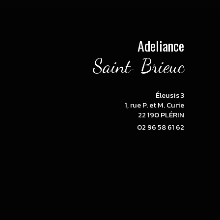
Adeliance
Saint-Brieuc
Éleusis 3
1, rue P. et M. Curie
22 190 PLÉRIN
02 96 58 61 62