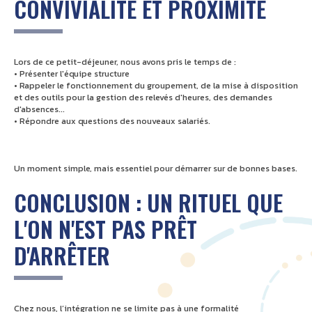
CONVIVIALITÉ ET PROXIMITÉ
Lors de ce petit-déjeuner, nous avons pris le temps de :
• Présenter l'équipe structure
• Rappeler le fonctionnement du groupement, de la mise à disposition
et des outils pour la gestion des relevés d'heures, des demandes
d'absences...
• Répondre aux questions des nouveaux salariés.
Un moment simple, mais essentiel pour démarrer sur de bonnes bases.
CONCLUSION : UN RITUEL QUE
L'ON N'EST PAS PRÊT
D'ARRÊTER
Chez nous, l’intégration ne se limite pas à une formalité