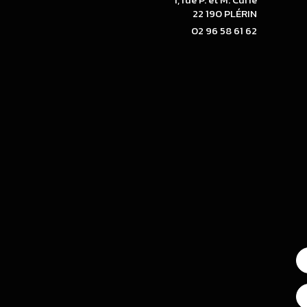
1, rue P. et M. Curie
22 190 PLÉRIN
02 96 58 61 62