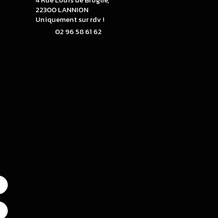
4 Rue Louis de Broglie,
22300 LANNION
Uniquement sur rdv !
02 96 58 61 62